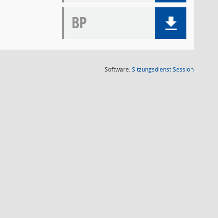
BP
(Wird in
Software:
Sitzungsdienst
Session