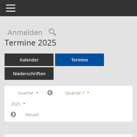
Toggle navigation
Rechercheauswahl
Anmelden
Termine 2025
Kalender
Termine
Niederschriften
Quartal
Quartal 1
2025
Aktuell