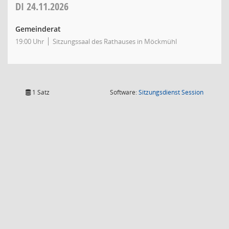
DI
24.11.2026
Gemeinderat
19:00 Uhr
Sitzungssaal des Rathauses in Möckmühl
(Wird in
1 Satz
Software:
Sitzungsdienst
Session