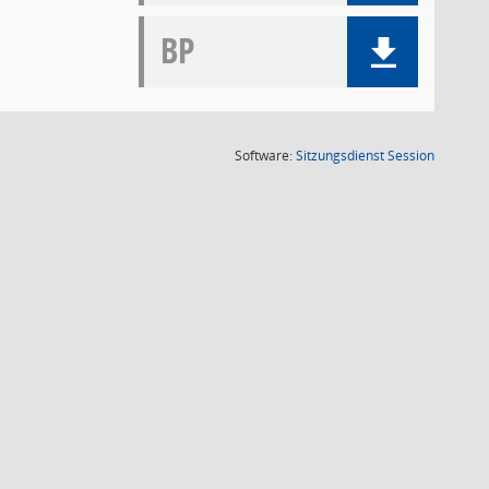
BP
(Wird in
Software:
Sitzungsdienst
Session