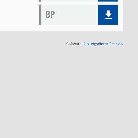
BP
(Wird in
Software:
Sitzungsdienst
Session