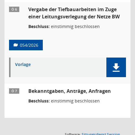
Vergabe der Tiefbauarbeiten im Zuge
Ö 6
einer Leitungsverlegung der Netze BW
Beschluss:
einstimmig beschlossen
054/2026
Vorlage
Bekanntgaben, Anträge, Anfragen
Ö 7
Beschluss:
einstimmig beschlossen
(Wird in
Software:
Sitzungsdienst
Session