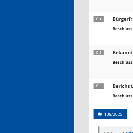
Bürgerf
Ö 1
Beschluss
Bekanntg
Ö 2
Beschluss
Bericht 
Ö 3
Beschluss
138/2025