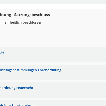
dnung - Satzungsbeschluss
:
mehrheitlich beschlossen
age
ührungsbestimmungen Ehrenordnung
nordnung Feuerwehr
dsätze Sportlerehrung