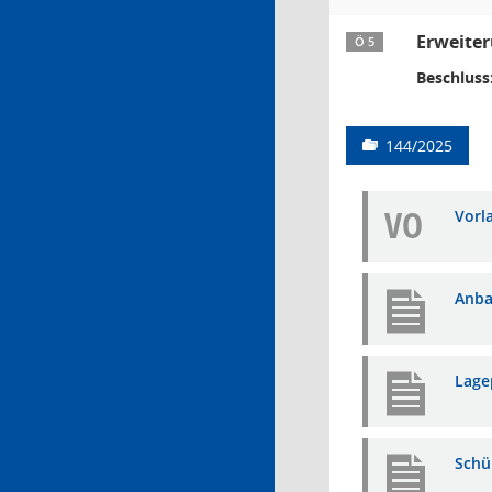
Erweite
Ö 5
Beschluss
144/2025
VO
Vorl
Anba
Lage
Schü