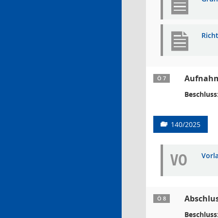
Rich
Aufnahme
Ö 7
Beschluss
140/2025
VO
Vorl
Abschlus
Ö 8
Beschluss