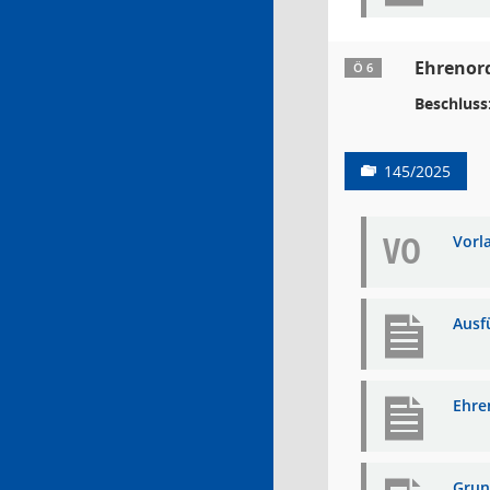
Ehrenor
Ö 6
Beschluss
145/2025
VO
Vorl
Ausf
Ehre
Grun