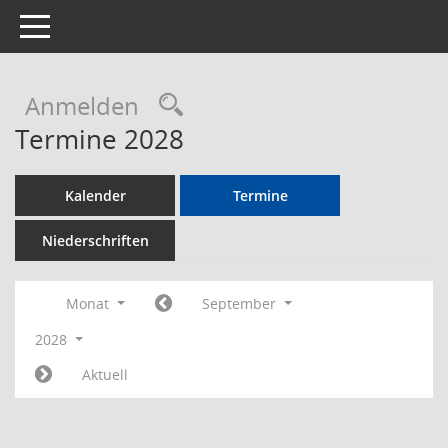
Toggle navigation
Rechercheauswahl
Anmelden
Termine 2028
Kalender
Termine
Niederschriften
Monat
September
2028
Aktuell